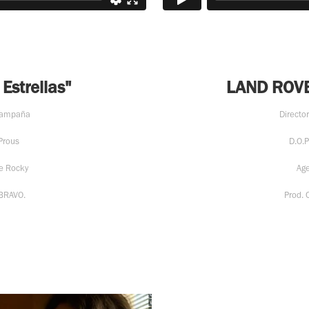
Estrellas"
LAND ROVER
 Campaña
Directo
Prous
D.O.
de Rocky
Ag
BRAVO.
Prod.