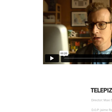
TELEPI
Director: Maxi 
D.O.P: jaime R