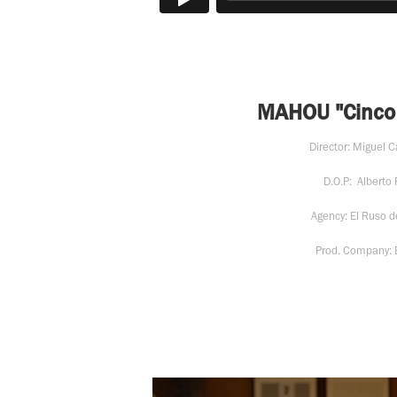
MAHOU "Cinco 
Director: Miguel
D.O.P: Alberto 
Agency: El Ruso 
Prod. Company: 