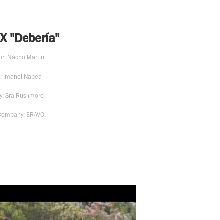
X "Debería"
or: Nacho Martín
P: Imanol Nabea
y: Sra Rushmore
 Company: BRAVO.