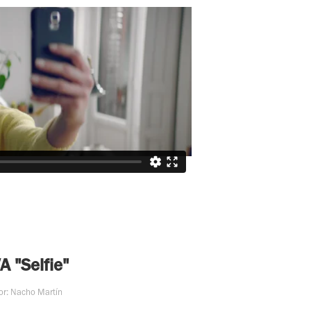
A "Selfie"
or: Nacho Martín