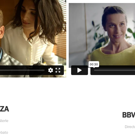
ZZA
BBV
Sterle
Direct
ebato