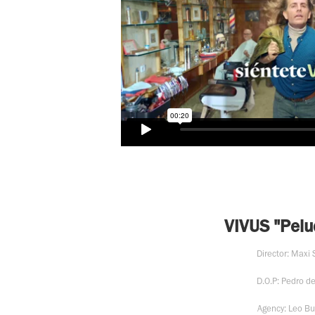
VIVUS "Pelu
Director: Maxi 
D.O.P: Pedro de
Agency: Leo Bu