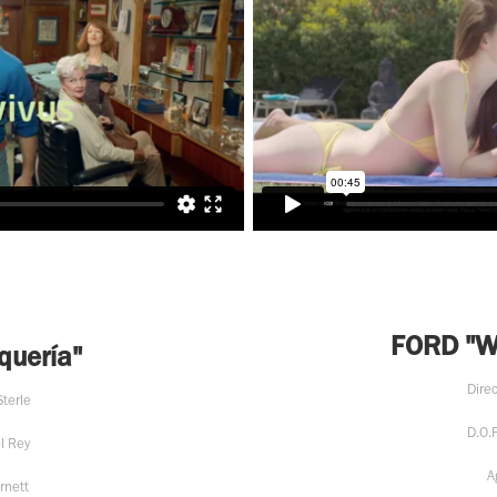
FORD "Wa
quería"
Direc
Sterle
D.O.
l Rey
A
rnett