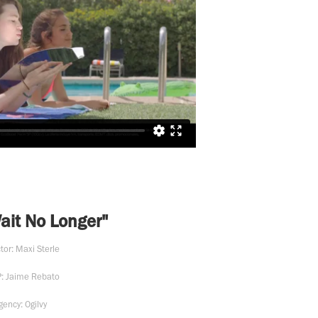
it No Longer"
tor: Maxi Sterle
P: Jaime Rebato
gency: Ogilvy