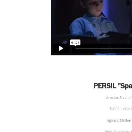
PERSIL "Spa
Director: Nacho
D.O.P: Junior 
Agency: Mullen
Prod. Company: 