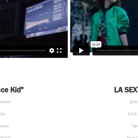
ce Kid"
LA SEX
 Martín
Direc
Díaz
D.O.P
 Lowe
Age
BRAVO.
Prod.