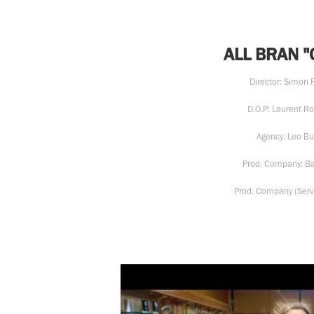
ALL BRAN "
Director: Simon 
D.O.P: Laurent R
Agency: Leo Bu
Prod. Company: Ba
Prod. Company (Serv