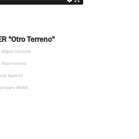
 "Otro Terreno"
r: Miguel Campaña
P: Paco Femenía
ency: Spark44
 Company: BRAVO.