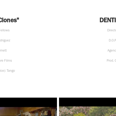
Clones"
DENTI
Fellows
Direct
odriguez
D.O.
rnett
Agenc
re Films
Prod.
ice): Tango