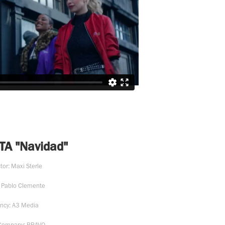
TA "Navidad"
tor: Maxi Sterle
: Pablo Clemente
ncy: A3 Media
 Company: BRAVO.